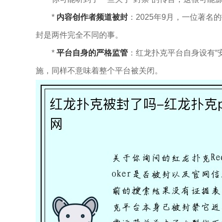
*
内容创作者频道被封
：2025年9月，一位著名
封是两件完全不同的事。
*
平台自身的严格监管
：红龙扑克平台自身设有“
施，同样不意味着整个平台被关闭。