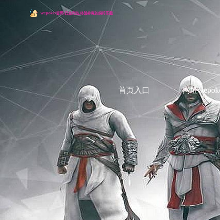
首页入口
网址wepok