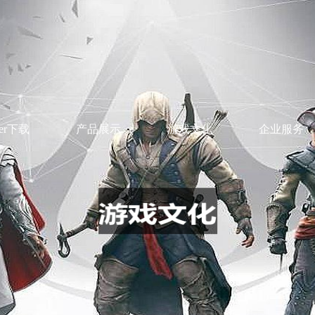
er下载
产品展示
游戏文化
企业服务