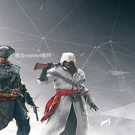
接洽wepoker德州