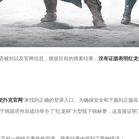
er）是否被封以及官网信息，根据目前的搜索结果，
没有证据表明红龙
龙扑克官网
”来找到正确的登录入口。为确保安全和下载到正版应
7月于韩国济州岛成功举办了“红龙杯”大型线下锦标赛，这直接证
源于对一些特定事件的混淆。搜索结果中提到了两种情况：