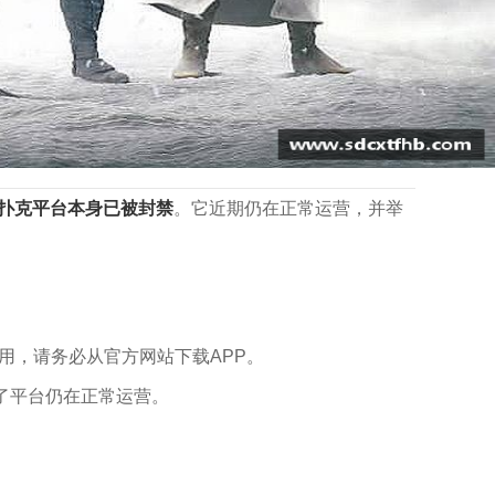
扑克平台本身已被封禁
。它近期仍在正常运营，并举
用，请务必从官方网站下载APP。
明了平台仍在正常运营。